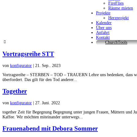
FireFlies
Räume mieten
Projekte
Herzprojekt
Kalender
Über uns
Anfahrt
Kontakt
ChurchTools
Vortragsreihe STT
von
konfigurator
|
21. Sep.. 2023
Vortragsreihe – STERBEN – TOD – TRAUERN Lehre uns bedenken, dass wir st
überfordert. Das gilt für den Tod anderer...
Together
von
konfigurator
|
27. Juni. 2022
together Zeit für Begegnung Begegnung unter jungen Frauen, Müttern und Jun
Kaffee. Wir möchten miteinander unterwegs...
Frauenabend mit Debora Sommer